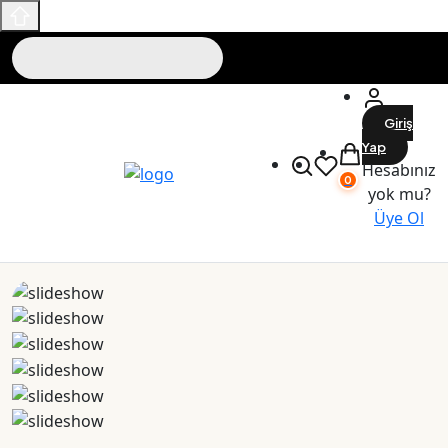
Giriş
Yap
Hesabınız
0
yok mu?
Üye Ol
Maslak Outlet