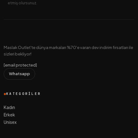
etmiş olursunuz.
Maslak Outlet'te dünya markaları %70'e varan dev indirim fırsatları ile
sizleri bekliyor!
[email protected]
Whatsapp
KATEGORILER
Kadın
Erkek
Unisex