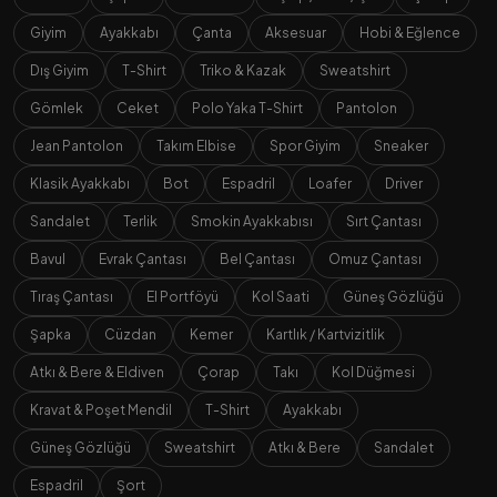
Giyim
Ayakkabı
Çanta
Aksesuar
Hobi & Eğlence
Dış Giyim
T-Shirt
Triko & Kazak
Sweatshirt
Gömlek
Ceket
Polo Yaka T-Shirt
Pantolon
Jean Pantolon
Takım Elbise
Spor Giyim
Sneaker
Klasik Ayakkabı
Bot
Espadril
Loafer
Driver
Sandalet
Terlik
Smokin Ayakkabısı
Sırt Çantası
Bavul
Evrak Çantası
Bel Çantası
Omuz Çantası
Tıraş Çantası
El Portföyü
Kol Saati
Güneş Gözlüğü
Şapka
Cüzdan
Kemer
Kartlık / Kartvizitlik
Atkı & Bere & Eldiven
Çorap
Takı
Kol Düğmesi
Kravat & Poşet Mendil
T-Shirt
Ayakkabı
Güneş Gözlüğü
Sweatshirt
Atkı & Bere
Sandalet
Espadril
Şort