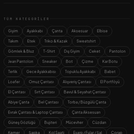
TÜM KATEGORILER
Giyim
Ayakkabı
Çanta
Aksesuar
Elbise
Takım
Etek
Triko & Kazak
Sweatshirt
Gömlek & Bluz
T-Shirt
Dış Giyim
Ceket
Pantolon
Jean Pantolon
Sneaker
Bot
Çizme
Kar Botu
Terlik
Gece Ayakkabısı
Topuklu Ayakkabı
Babet
Loafer
Omuz Çantası
Alışveriş Çantası
El Portföyü
El Çantası
Sırt Çantası
Bavul & Seyahat Çantası
Abiye Çanta
Bel Çantası
Torba / Büzgülü Çanta
Evrak Çantası & Laptop Çantası
Çanta Aksesuarı
Güneş Gözlüğü
Bujiteri
Mücevher
Cüzdan
Kemer
Şapka
Kol Saati
Eşarp / Fular / Şal
Çorap