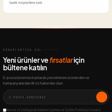
Sadık müşterilere özel.
00
BAĞLANTIDA KAL
Yeni ürünler ve
fırsatlar
için
bültene katılın
E-posta listemize katılarak yeni eklenen ürünlerden ve
kampanyalardan ilk siz haberdar olun.
Abone ol'a tıklayarak Kullanım Şartları ve Gizlilik Politikası'nı kabul