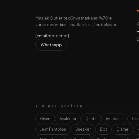
Maslak Outlet'te dünya markaları %70'e
K
varan dev indirim fırsatları ile sizleri bekliyor!
E
[email protected]
U
Whatsapp
TÜM KATEGORILER
Giyim
Ayakkabı
Çanta
Aksesuar
Elb
Jean Pantolon
Sneaker
Bot
Çizme