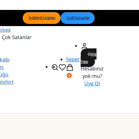
İndirimli Ürünler
Çok Satanlar
nisex
Çok Satanlar
Giriş
Sepet
kabı
Yap
eş
Hesabınız
üğü
yok mu?
0
tshirt
Üye Ol