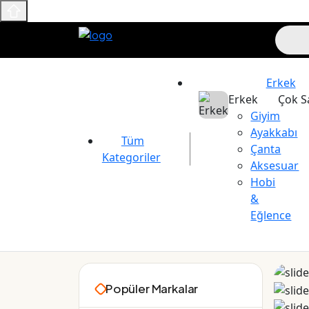
Erkek
Erkek
Çok S
Giyim
Ayakkabı
Tüm
Çanta
Kategoriler
Aksesuar
Hobi
&
Eğlence
Maslak Outlet
Popüler Markalar