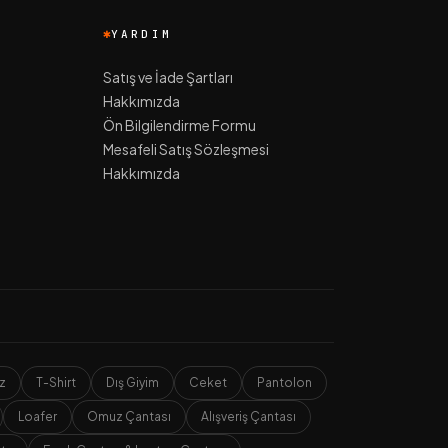
YARDIM
Satış ve İade Şartları
Hakkımızda
Ön Bilgilendirme Formu
Mesafeli Satış Sözleşmesi
Hakkımızda
z
T-Shirt
Dış Giyim
Ceket
Pantolon
Loafer
Omuz Çantası
Alışveriş Çantası