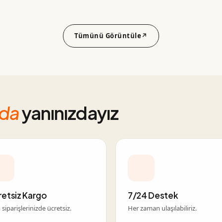
Tümünü Görüntüle
↗
nda
yanınızdayız
retsiz Kargo
7/24 Destek
siparişlerinizde ücretsiz.
Her zaman ulaşılabiliriz.