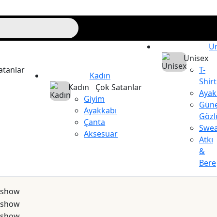
U
Unisex
atanlar
T-
Kadın
Shirt
Kadın
Çok Satanlar
Ayak
Giyim
Gün
Ayakkabı
Gözl
Çanta
Swea
Aksesuar
Atkı
&
Bere