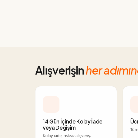
Alışverişin
her adımı
14 Gün İçinde Kolay İade
Üc
veya Değişim
Tüm 
Kolay iade, risksiz alışveriş.