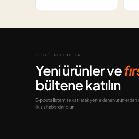
00
BAĞLANTIDA KAL
Yeni ürünler ve
fı
bültene katılın
E-posta listemize katılarak yeni eklenen ürünlerde
ilk siz haberdar olun.