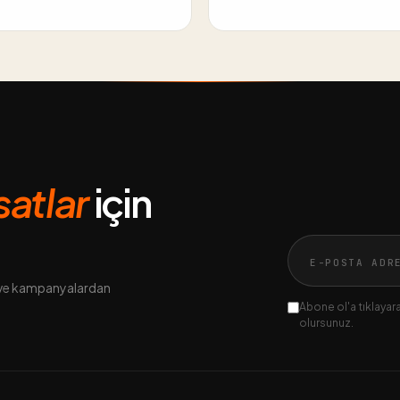
rsatlar
için
n ve kampanyalardan
Abone ol'a tıklayarak
olursunuz.