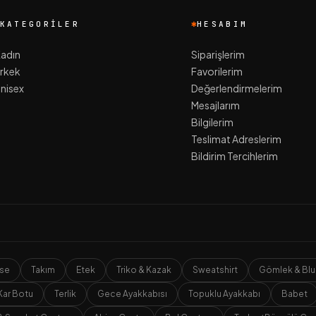
KATEGORILER
HESABIM
adın
Siparişlerim
rkek
Favorilerim
nisex
Değerlendirmelerim
Mesajlarım
Bilgilerim
Teslimat Adreslerim
Bildirim Tercihlerim
ise
Takım
Etek
Triko & Kazak
Sweatshirt
Gömlek & Blu
Kar Botu
Terlik
Gece Ayakkabısı
Topuklu Ayakkabı
Babet