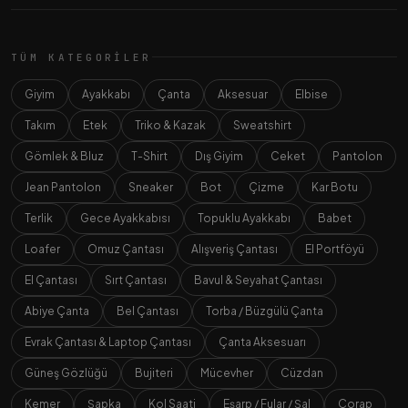
TÜM KATEGORILER
Giyim
Ayakkabı
Çanta
Aksesuar
Elbise
Takım
Etek
Triko & Kazak
Sweatshirt
Gömlek & Bluz
T-Shirt
Dış Giyim
Ceket
Pantolon
Jean Pantolon
Sneaker
Bot
Çizme
Kar Botu
Terlik
Gece Ayakkabısı
Topuklu Ayakkabı
Babet
Loafer
Omuz Çantası
Alışveriş Çantası
El Portföyü
El Çantası
Sırt Çantası
Bavul & Seyahat Çantası
Abiye Çanta
Bel Çantası
Torba / Büzgülü Çanta
Evrak Çantası & Laptop Çantası
Çanta Aksesuarı
Güneş Gözlüğü
Bujiteri
Mücevher
Cüzdan
Kemer
Şapka
Kol Saati
Eşarp / Fular / Şal
Çorap