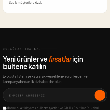
Sadık müşterilere özel.
00
BAĞLANTIDA KAL
Yeni ürünler ve
fırsatlar
için
bültene katılın
E-posta listemize katılarak yeni eklenen ürünlerden ve
kampanyalardan ilk siz haberdar olun.
Abone ol'a tıklayarak Kullanım Şartları ve Gizlilik Politikası'nı kabul