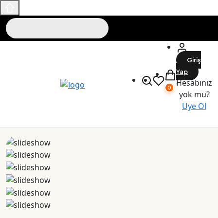
Giriş
Yap
Hesabınız
0
yok mu?
Üye Ol
Maslak Outlet