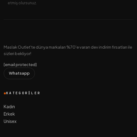
etmiş olursunuz.
Maslak Outlet'te dünya markaları %70'e varan dev indirim fırsatları ile
sizleri bekliyor!
[email protected]
Whatsapp
KATEGORILER
Kadın
Erkek
Unisex