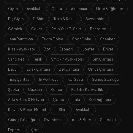
Giyim
Ayakkabı
Çanta
Aksesuar
Hobi & Eğlence
Dış Giyim
T-Shirt
Triko & Kazak
Sweatshirt
Gömlek
Ceket
Polo Yaka T-Shirt
Pantolon
Jean Pantolon
Takım Elbise
Spor Giyim
Sneaker
Klasik Ayakkabı
Bot
Espadril
Loafer
Driver
Sandalet
Terlik
Smokin Ayakkabısı
Sırt Çantası
Bavul
Evrak Çantası
Bel Çantası
Omuz Çantası
Tıraş Çantası
El Portföyü
Kol Saati
Güneş Gözlüğü
Şapka
Cüzdan
Kemer
Kartlık / Kartvizitlik
Atkı & Bere & Eldiven
Çorap
Takı
Kol Düğmesi
Kravat & Poşet Mendil
T-Shirt
Ayakkabı
Güneş Gözlüğü
Sweatshirt
Atkı & Bere
Sandalet
Espadril
Şort