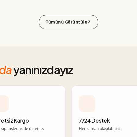
Tümünü Görüntüle
↗
nda
yanınızdayız
retsiz Kargo
7/24 Destek
siparişlerinizde ücretsiz.
Her zaman ulaşılabiliriz.