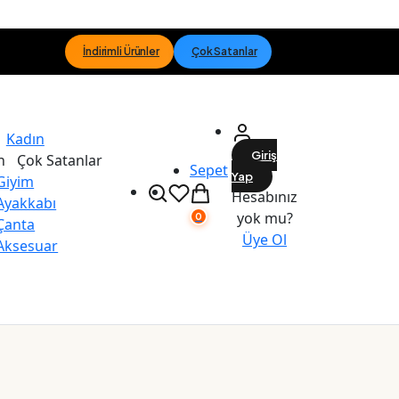
İndirimli Ürünler
Çok Satanlar
Kadın
Giriş
n
Çok Satanlar
Sepet
Yap
Giyim
Hesabınız
Ayakkabı
yok mu?
0
Çanta
Üye Ol
Aksesuar