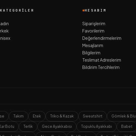
KATEGORILER
HESABIM
adın
Siparişlerim
rkek
Favorilerim
nisex
Değerlendirmelerim
Mesajlarım
Bilgilerim
Teslimat Adreslerim
Bildirim Tercihlerim
ise
Takım
Etek
Triko & Kazak
Sweatshirt
Gömlek & Blu
Kar Botu
Terlik
Gece Ayakkabısı
Topuklu Ayakkabı
Babet