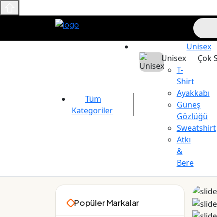
Unisex
Unisex
Çok S
T-
Shirt
Ayakkabı
Tüm
Güneş
Kategoriler
Gözlüğü
Sweatshirt
Atkı
&
Bere
Maslak Outlet
Popüler Markalar