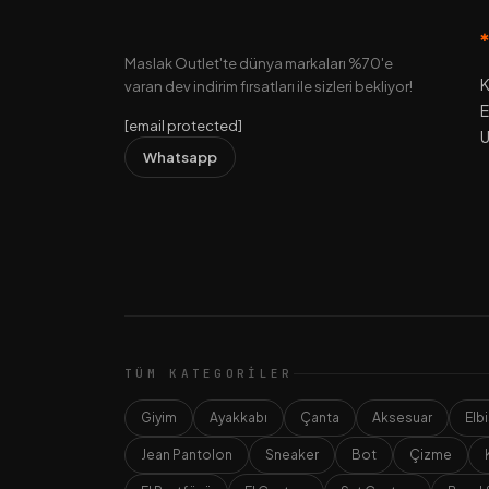
Maslak Outlet'te dünya markaları %70'e
K
varan dev indirim fırsatları ile sizleri bekliyor!
E
[email protected]
U
Whatsapp
TÜM KATEGORILER
Giyim
Ayakkabı
Çanta
Aksesuar
Elb
Jean Pantolon
Sneaker
Bot
Çizme