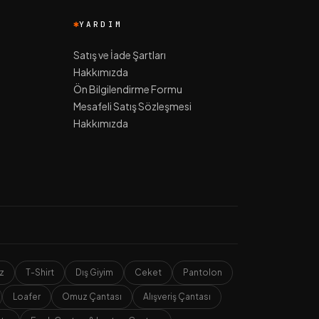
YARDIM
Satış ve İade Şartları
Hakkımızda
Ön Bilgilendirme Formu
Mesafeli Satış Sözleşmesi
Hakkımızda
z
T-Shirt
Dış Giyim
Ceket
Pantolon
Loafer
Omuz Çantası
Alışveriş Çantası