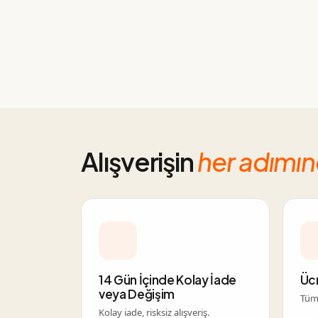
Alışverişin
her adımı
14 Gün İçinde Kolay İade
Üc
veya Değişim
Tüm 
Kolay iade, risksiz alışveriş.