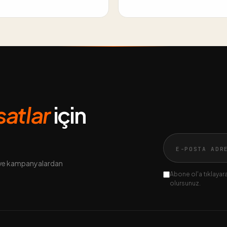
rsatlar
için
n ve kampanyalardan
Abone ol'a tıklayarak
olursunuz.