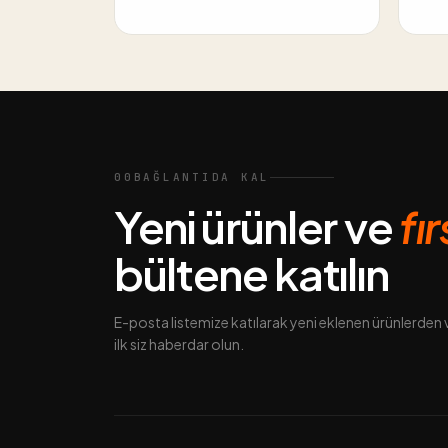
00
BAĞLANTIDA KAL
Yeni ürünler ve
fı
bültene katılın
E-posta listemize katılarak yeni eklenen ürünlerde
ilk siz haberdar olun.