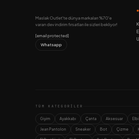
Maslak Outlet'te dünya markaları %70'e
K
varan dev indirim fırsatları ile sizleri bekliyor!
E
[email protected]
U
Whatsapp
TÜM KATEGORILER
Giyim
Ayakkabı
Çanta
Aksesuar
Elb
Jean Pantolon
Sneaker
Bot
Çizme