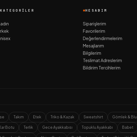
KATEGORILER
HESABIM
adın
Siparişlerim
rkek
Favorilerim
nisex
Değerlendirmelerim
Mesajlarım
Bilgilerim
Teslimat Adreslerim
Bildirim Tercihlerim
ise
Takım
Etek
Triko & Kazak
Sweatshirt
Gömlek & Blu
Kar Botu
Terlik
Gece Ayakkabısı
Topuklu Ayakkabı
Babet