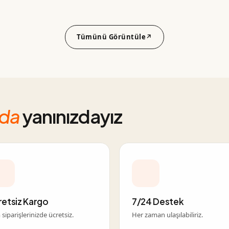
Tümünü Görüntüle
↗
nda
yanınızdayız
retsiz Kargo
7/24 Destek
siparişlerinizde ücretsiz.
Her zaman ulaşılabiliriz.