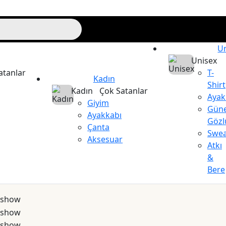
U
Unisex
atanlar
T-
Kadın
Shirt
Kadın
Çok Satanlar
Ayak
Giyim
Gün
Ayakkabı
Gözl
Çanta
Swea
Aksesuar
Atkı
&
Bere