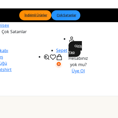
İndirimli Ürünler
Çok Satanlar
nisex
Çok Satanlar
Giriş
Sepet
kabı
Yap
eş
Hesabınız
üğü
yok mu?
0
tshirt
Üye Ol