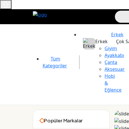
Erkek
Erkek
Çok S
Giyim
Ayakkabı
Tüm
Çanta
Kategoriler
Aksesuar
Hobi
&
Eğlence
Maslak Outlet
Popüler Markalar