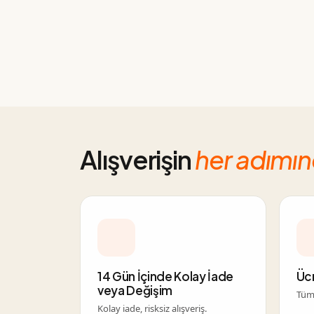
Alışverişin
her adımı
14 Gün İçinde Kolay İade
Üc
veya Değişim
Tüm 
Kolay iade, risksiz alışveriş.