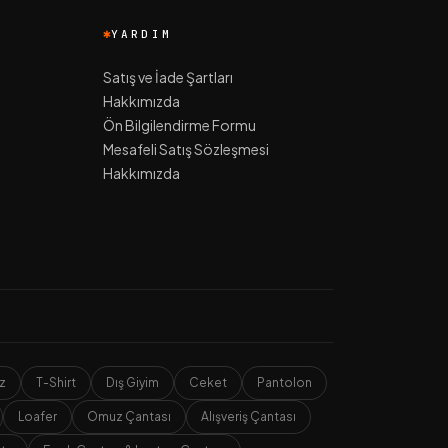
YARDIM
Satış ve İade Şartları
Hakkımızda
Ön Bilgilendirme Formu
Mesafeli Satış Sözleşmesi
Hakkımızda
z
T-Shirt
Dış Giyim
Ceket
Pantolon
Loafer
Omuz Çantası
Alışveriş Çantası