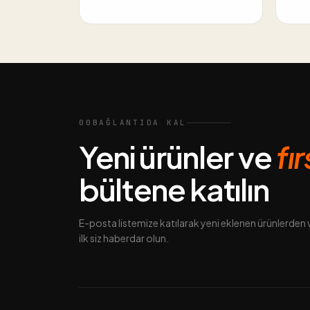
00
BAĞLANTIDA KAL
Yeni ürünler ve
fı
bültene katılın
E-posta listemize katılarak yeni eklenen ürünlerde
ilk siz haberdar olun.