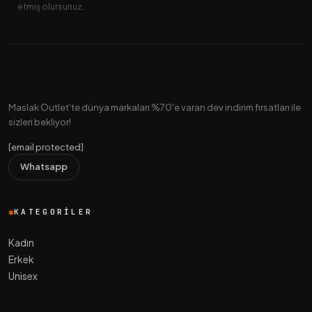
etmiş olursunuz.
Maslak Outlet'te dünya markaları %70'e varan dev indirim fırsatları ile
sizleri bekliyor!
[email protected]
Whatsapp
KATEGORILER
Kadın
Erkek
Unisex