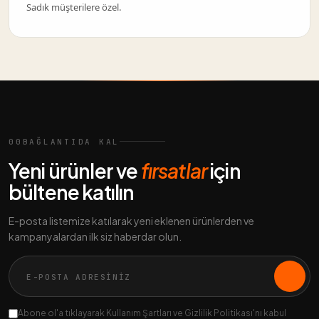
Sadık müşterilere özel.
00
BAĞLANTIDA KAL
Yeni ürünler ve
fırsatlar
için
bültene katılın
E-posta listemize katılarak yeni eklenen ürünlerden ve
kampanyalardan ilk siz haberdar olun.
Abone ol'a tıklayarak Kullanım Şartları ve Gizlilik Politikası'nı kabul