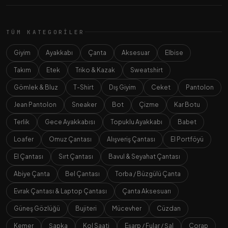
TÜM KATEGORILER
Giyim
Ayakkabı
Çanta
Aksesuar
Elbise
Takım
Etek
Triko & Kazak
Sweatshirt
Gömlek & Bluz
T-Shirt
Dış Giyim
Ceket
Pantolon
Jean Pantolon
Sneaker
Bot
Çizme
Kar Botu
Terlik
Gece Ayakkabısı
Topuklu Ayakkabı
Babet
Loafer
Omuz Çantası
Alışveriş Çantası
El Portföyü
El Çantası
Sırt Çantası
Bavul & Seyahat Çantası
Abiye Çanta
Bel Çantası
Torba / Büzgülü Çanta
Evrak Çantası & Laptop Çantası
Çanta Aksesuarı
Güneş Gözlüğü
Bujiteri
Mücevher
Cüzdan
Kemer
Şapka
Kol Saati
Eşarp / Fular / Şal
Çorap