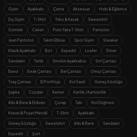
Giyim
Ayakkabı
Çanta
Aksesuar
Hobi & Eğlence
Dış Giyim
T-Shirt
Triko & Kazak
Sweatshirt
Gömlek
Ceket
Polo Yaka T-Shirt
Pantolon
Jean Pantolon
Takım Elbise
Spor Giyim
Sneaker
Klasik Ayakkabı
Bot
Espadril
Loafer
Driver
Sandalet
Terlik
Smokin Ayakkabısı
Sırt Çantası
Bavul
Evrak Çantası
Bel Çantası
Omuz Çantası
Tıraş Çantası
El Portföyü
Kol Saati
Güneş Gözlüğü
Şapka
Cüzdan
Kemer
Kartlık / Kartvizitlik
Atkı & Bere & Eldiven
Çorap
Takı
Kol Düğmesi
Kravat & Poşet Mendil
T-Shirt
Ayakkabı
Güneş Gözlüğü
Sweatshirt
Atkı & Bere
Sandalet
Espadril
Şort