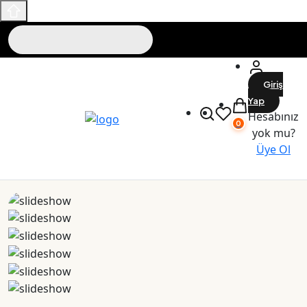
Giriş
Yap
Hesabınız
0
yok mu?
Üye Ol
Maslak Outlet