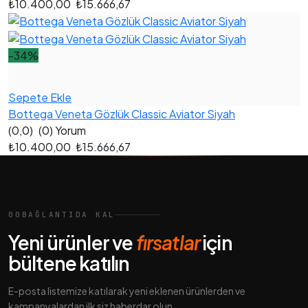
₺10.400,00
₺15.666,67
-34%
Sepete Ekle
Bottega Veneta Gözlük Classic Aviator Siyah
(0,0)
(0) Yorum
₺10.400,00
₺15.666,67
00
BAĞLANTIDA KAL
Yeni ürünler ve
fırsatlar
için
bültene katılın
E-posta listemize katılarak yeni eklenen ürünlerden ve
kampanyalardan ilk siz haberdar olun.