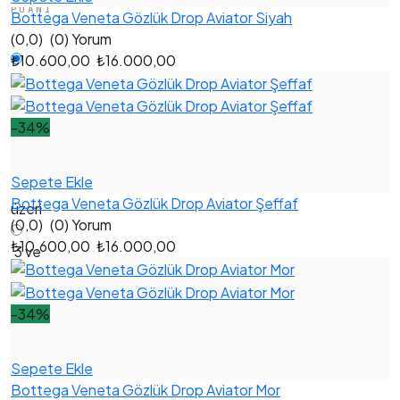
PUANI
Bottega Veneta Gözlük Drop Aviator Siyah
(0,0)
(0) Yorum
₺10.600,00
₺16.000,00
Hepsi
1 ve
-34%
üzeri
Sepete Ekle
2 ve
Bottega Veneta Gözlük Drop Aviator Şeffaf
üzeri
(0,0)
(0) Yorum
₺10.600,00
₺16.000,00
3 ve
üzeri
-34%
4
ve
üzeri
Sepete Ekle
Bottega Veneta Gözlük Drop Aviator Mor