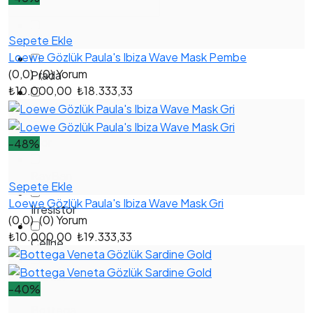
Sepete Ekle
Gucci
Loewe Gözlük Paula's Ibiza Wave Mask Pembe
(0,0)
(0) Yorum
Prada
₺10.000,00
₺18.333,33
Fendi
Dior
-48%
RayBan
Sepete Ekle
Loewe Gözlük Paula's Ibiza Wave Mask Gri
Irresistor
(0,0)
(0) Yorum
₺10.000,00
₺19.333,33
Celine
Cartier
-40%
Bottega