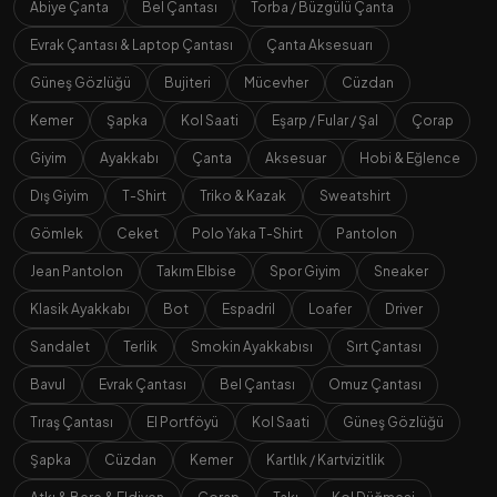
Abiye Çanta
Bel Çantası
Torba / Büzgülü Çanta
Evrak Çantası & Laptop Çantası
Çanta Aksesuarı
Güneş Gözlüğü
Bujiteri
Mücevher
Cüzdan
Kemer
Şapka
Kol Saati
Eşarp / Fular / Şal
Çorap
Giyim
Ayakkabı
Çanta
Aksesuar
Hobi & Eğlence
Dış Giyim
T-Shirt
Triko & Kazak
Sweatshirt
Gömlek
Ceket
Polo Yaka T-Shirt
Pantolon
Jean Pantolon
Takım Elbise
Spor Giyim
Sneaker
Klasik Ayakkabı
Bot
Espadril
Loafer
Driver
Sandalet
Terlik
Smokin Ayakkabısı
Sırt Çantası
Bavul
Evrak Çantası
Bel Çantası
Omuz Çantası
Tıraş Çantası
El Portföyü
Kol Saati
Güneş Gözlüğü
Şapka
Cüzdan
Kemer
Kartlık / Kartvizitlik