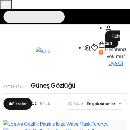
Giriş
Yap
Hesabınız
0
yok mu?
Üye Ol
Güneş Gözlüğü
KATEGORI
✱
Filtreler
En çok satanlar
▾
12
ÜRÜN
SIRALA