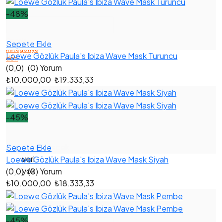
KATEGORILER
-48%
Önceki
Sepete Ekle
kategoriye
Loewe Gözlük Paula's Ibiza Wave Mask Turuncu
dön
(0,0)
(0) Yorum
₺10.000,00
₺19.333,33
-45%
Gösterilecek
Sepete Ekle
veri
Loewe Gözlük Paula's Ibiza Wave Mask Siyah
yok
(0,0)
(0) Yorum
₺10.000,00
₺18.333,33
MARKALAR
-45%