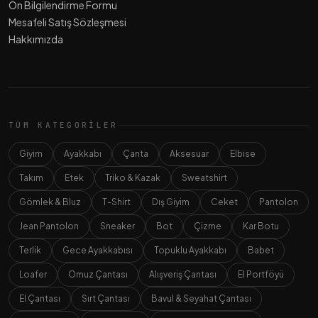
Ön Bilgilendirme Formu
Mesafeli Satış Sözleşmesi
Hakkımızda
TÜM KATEGORILER
Giyim
Ayakkabı
Çanta
Aksesuar
Elbise
Takım
Etek
Triko & Kazak
Sweatshirt
Gömlek & Bluz
T-Shirt
Dış Giyim
Ceket
Pantolon
Jean Pantolon
Sneaker
Bot
Çizme
Kar Botu
Terlik
Gece Ayakkabısı
Topuklu Ayakkabı
Babet
Loafer
Omuz Çantası
Alışveriş Çantası
El Portföyü
El Çantası
Sırt Çantası
Bavul & Seyahat Çantası