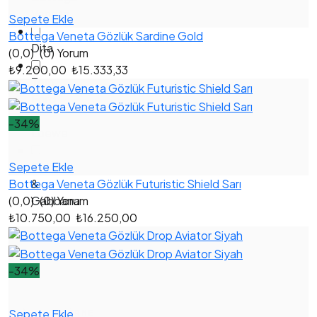
Veneta
Sepete Ekle
Bottega Veneta Gözlük Sardine Gold
Dita
(0,0)
(0) Yorum
₺9.200,00
₺15.333,33
Tom
Ford
-34%
Loewe
Sepete Ekle
Dolce
Bottega Veneta Gözlük Futuristic Shield Sarı
&
(0,0)
(0) Yorum
Gabbana
₺10.750,00
₺16.250,00
İndirimli
-34%
Sepete Ekle
DEĞERLENDIRME