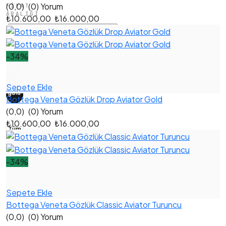
(0,0)
(0) Yorum
FIYAT
ARALIĞI
₺10.600,00
₺16.000,00
-34%
Fiyat
aralığını
→
Sepete Ekle
uygula
Bottega Veneta Gözlük Drop Aviator Gold
(0,0)
(0) Yorum
₺10.600,00
₺16.000,00
Tüm
filtreleri
temizle
-34%
Sepete Ekle
Bottega Veneta Gözlük Classic Aviator Turuncu
(0,0)
(0) Yorum