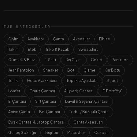
TÜM KATEGORILER
Giyim
Ayakkabı
Çanta
Aksesuar
Elbise
Takım
Etek
Triko & Kazak
Sweatshirt
Gömlek & Bluz
T-Shirt
Dış Giyim
Ceket
Pantolon
Jean Pantolon
Sneaker
Bot
Çizme
Kar Botu
Terlik
Gece Ayakkabısı
Topuklu Ayakkabı
Babet
Loafer
Omuz Çantası
Alışveriş Çantası
El Portföyü
El Çantası
Sırt Çantası
Bavul & Seyahat Çantası
Abiye Çanta
Bel Çantası
Torba / Büzgülü Çanta
Evrak Çantası & Laptop Çantası
Çanta Aksesuarı
Güneş Gözlüğü
Bujiteri
Mücevher
Cüzdan