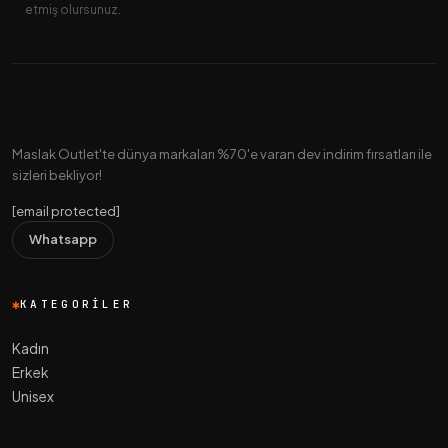
etmiş olursunuz.
Maslak Outlet'te dünya markaları %70'e varan dev indirim fırsatları ile
sizleri bekliyor!
[email protected]
Whatsapp
KATEGORILER
Kadın
Erkek
Unisex