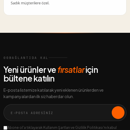
Sadık müşterilere özel.
00
BAĞLANTIDA KAL
Yeni ürünler ve
fırsatlar
için
bültene katılın
E-posta listemize katılarak yeni eklenen ürünlerden ve
kampanyalardan ilk siz haberdar olun.
Abone ol'a tıklayarak Kullanım Şartları ve Gizlilik Politikası'nı kabul