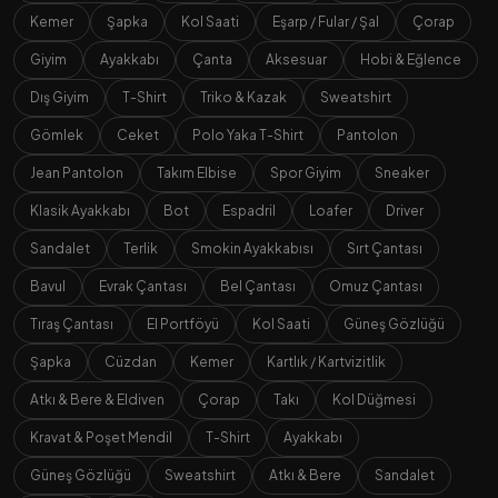
Kemer
Şapka
Kol Saati
Eşarp / Fular / Şal
Çorap
Giyim
Ayakkabı
Çanta
Aksesuar
Hobi & Eğlence
Dış Giyim
T-Shirt
Triko & Kazak
Sweatshirt
Gömlek
Ceket
Polo Yaka T-Shirt
Pantolon
Jean Pantolon
Takım Elbise
Spor Giyim
Sneaker
Klasik Ayakkabı
Bot
Espadril
Loafer
Driver
Sandalet
Terlik
Smokin Ayakkabısı
Sırt Çantası
Bavul
Evrak Çantası
Bel Çantası
Omuz Çantası
Tıraş Çantası
El Portföyü
Kol Saati
Güneş Gözlüğü
Şapka
Cüzdan
Kemer
Kartlık / Kartvizitlik
Atkı & Bere & Eldiven
Çorap
Takı
Kol Düğmesi
Kravat & Poşet Mendil
T-Shirt
Ayakkabı
Güneş Gözlüğü
Sweatshirt
Atkı & Bere
Sandalet