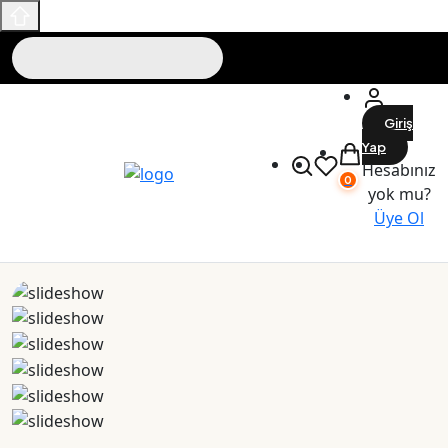
Giriş
Yap
Hesabınız
0
yok mu?
Üye Ol
Maslak Outlet