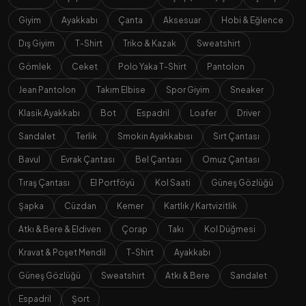
Giyim
Ayakkabı
Çanta
Aksesuar
Hobi & Eğlence
Dış Giyim
T-Shirt
Triko & Kazak
Sweatshirt
Gömlek
Ceket
Polo Yaka T-Shirt
Pantolon
Jean Pantolon
Takım Elbise
Spor Giyim
Sneaker
Klasik Ayakkabı
Bot
Espadril
Loafer
Driver
Sandalet
Terlik
Smokin Ayakkabısı
Sırt Çantası
Bavul
Evrak Çantası
Bel Çantası
Omuz Çantası
Tıraş Çantası
El Portföyü
Kol Saati
Güneş Gözlüğü
Şapka
Cüzdan
Kemer
Kartlık / Kartvizitlik
Atkı & Bere & Eldiven
Çorap
Takı
Kol Düğmesi
Kravat & Poşet Mendil
T-Shirt
Ayakkabı
Güneş Gözlüğü
Sweatshirt
Atkı & Bere
Sandalet
Espadril
Şort