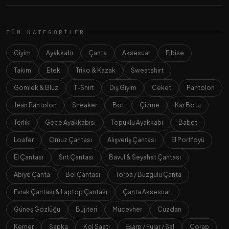
TÜM KATEGORILER
Giyim
Ayakkabı
Çanta
Aksesuar
Elbise
Takım
Etek
Triko & Kazak
Sweatshirt
Gömlek & Bluz
T-Shirt
Dış Giyim
Ceket
Pantolon
Jean Pantolon
Sneaker
Bot
Çizme
Kar Botu
Terlik
Gece Ayakkabısı
Topuklu Ayakkabı
Babet
Loafer
Omuz Çantası
Alışveriş Çantası
El Portföyü
El Çantası
Sırt Çantası
Bavul & Seyahat Çantası
Abiye Çanta
Bel Çantası
Torba / Büzgülü Çanta
Evrak Çantası & Laptop Çantası
Çanta Aksesuarı
Güneş Gözlüğü
Bujiteri
Mücevher
Cüzdan
Kemer
Şapka
Kol Saati
Eşarp / Fular / Şal
Çorap