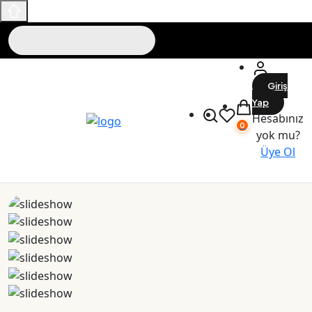
Giriş
Yap
Hesabınız
0
yok mu?
Üye Ol
Maslak Outlet