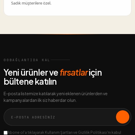
Sadık müşterilere özel.
00
BAĞLANTIDA KAL
Yeni ürünler ve
fırsatlar
için
bültene katılın
E-posta listemize katılarak yeni eklenen ürünlerden ve
kampanyalardan ilk siz haberdar olun.
Abone ol'a tıklayarak Kullanım Şartları ve Gizlilik Politikası'nı kabul