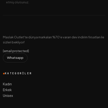
etmiş olursunuz.
Maslak Outlet'te dünya markaları %70'e varan dev indirim fırsatları ile
sizleri bekliyor!
[email protected]
Whatsapp
KATEGORILER
Kadın
Erkek
Unisex