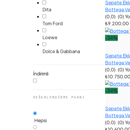
Sepete Ekl
Bottega Ve
Dita
(0,0)
(0) Y
₺9.200,00
Tom Ford
Loewe
-34%
Dolce & Gabbana
Sepete Ekl
Bottega Ven
(0,0)
(0) Y
İndirimli
₺10.750,0
-34%
DEĞERLENDIRME PUANI
Sepete Ekl
Bottega Ve
Hepsi
(0,0)
(0) Y
₺10.600,0