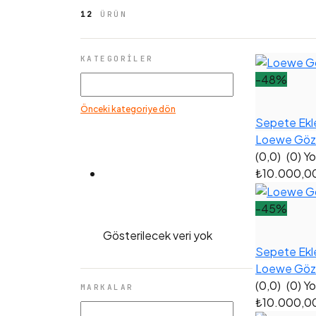
12
ÜRÜN
KATEGORILER
-48%
Önceki kategoriye dön
Sepete Ekl
Loewe Gözl
(0,0)
(0) Y
₺10.000,0
-45%
Gösterilecek veri yok
Sepete Ekl
Loewe Gözlü
(0,0)
(0) Y
MARKALAR
₺10.000,0