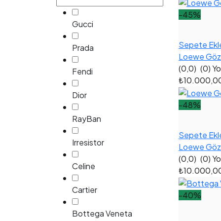
-45%
Gucci
Sepete Ekl
Prada
Loewe Gözl
(0,0)
(0) Y
Fendi
₺10.000,0
Dior
-48%
RayBan
Sepete Ekl
Irresistor
Loewe Gözlü
(0,0)
(0) Y
Celine
₺10.000,0
Cartier
-40%
Bottega Veneta