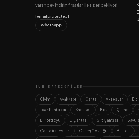
K
varan dev indirim fırsatları ile sizleri bekliyor!
E
[email protected]
U
Whatsapp
TÜM KATEGORILER
Giyim
Ayakkabı
Çanta
Aksesuar
Elb
Jean Pantolon
Sneaker
Bot
Çizme
El Portföyü
El Çantası
Sırt Çantası
Bavul 
Çanta Aksesuarı
Güneş Gözlüğü
Bujiteri