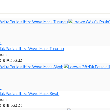
e
ük Paula's Ibiza Wave Mask Turuncu
orum
0
₺19.333,33
e
k Paula's Ibiza Wave Mask Siyah
orum
0
₺18.333,33