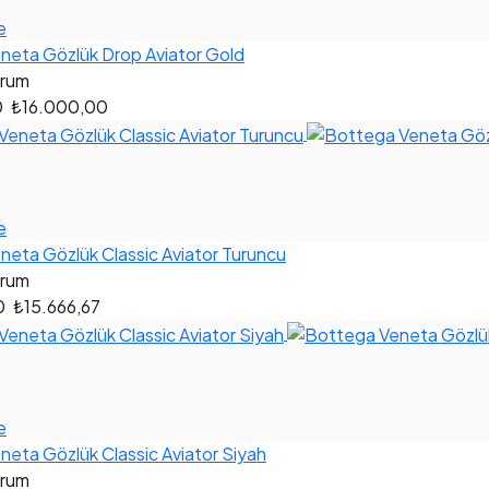
e
neta Gözlük Drop Aviator Gold
orum
0
₺16.000,00
e
eta Gözlük Classic Aviator Turuncu
orum
0
₺15.666,67
e
eta Gözlük Classic Aviator Siyah
orum