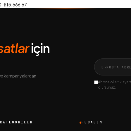
0
₺15.666,67
rsatlar
için
n ve kampanyalardan
Abone ol'a tıklayarak
olursunuz.
KATEGORILER
HESABIM