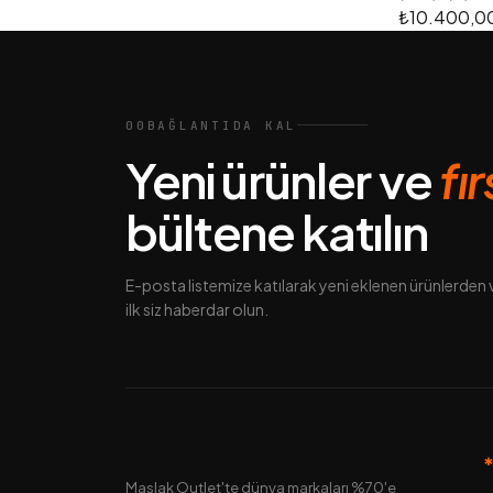
₺10.400,0
00
BAĞLANTIDA KAL
Yeni ürünler ve
fı
bültene katılın
E-posta listemize katılarak yeni eklenen ürünlerde
ilk siz haberdar olun.
Maslak Outlet'te dünya markaları %70'e