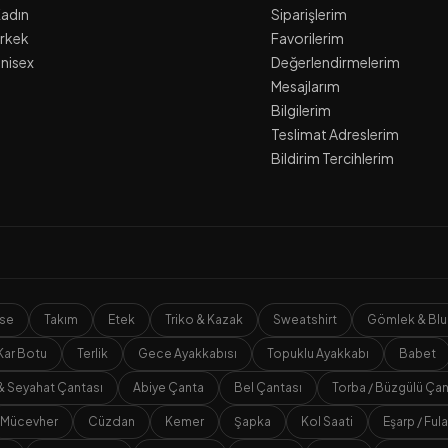
adın
Siparişlerim
rkek
Favorilerim
nisex
Değerlendirmelerim
Mesajlarım
Bilgilerim
Teslimat Adreslerim
Bildirim Tercihlerim
ise
Takım
Etek
Triko & Kazak
Sweatshirt
Gömlek & Blu
Kar Botu
Terlik
Gece Ayakkabısı
Topuklu Ayakkabı
Babet
& Seyahat Çantası
Abiye Çanta
Bel Çantası
Torba / Büzgülü Ça
Mücevher
Cüzdan
Kemer
Şapka
Kol Saati
Eşarp / Fula