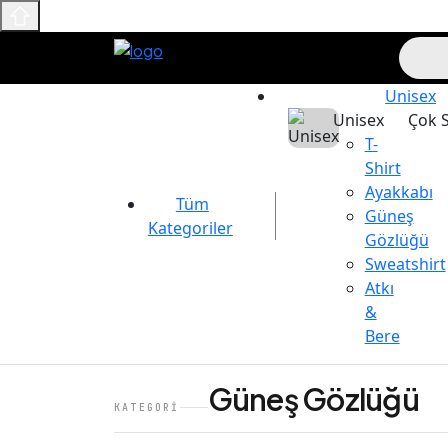
Unisex
Unisex
Çok S
T-
Shirt
Ayakkabı
Tüm
Güneş
Kategoriler
Gözlüğü
Sweatshirt
Atkı
&
Bere
Güneş Gözlüğü
KATEGORI