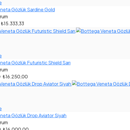
e
neta Gözlük Sardine Gold
orum
₺15.333,33
e
eta Gözlük Futuristic Shield Sarı
orum
0
₺16.250,00
e
neta Gözlük Drop Aviator Siyah
orum
0
₺16.000,00