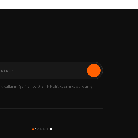
 Kullanım Şartları ve Gizlilik Politikası'nı kabul etmiş
YARDIM