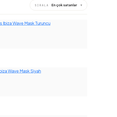
En çok satanlar
▾
SIRALA