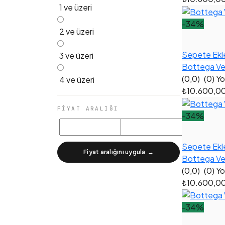
1 ve üzeri
-34%
2 ve üzeri
Sepete Ekl
3 ve üzeri
Bottega Ve
(0,0)
(0) Y
4 ve üzeri
₺10.600,0
FIYAT ARALIĞI
-34%
Sepete Ekl
Fiyat aralığını uygula
→
Bottega Ve
(0,0)
(0) Y
₺10.600,0
-34%