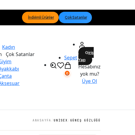
İndirimli Ürünler
Çok Satanlar
Kadın
Giriş
n
Çok Satanlar
Sepet
Yap
Giyim
Hesabınız
Ayakkabı
yok mu?
0
Çanta
Üye Ol
Aksesuar
ANASAYFA
/
UNISEX
/
GÜNEŞ GÖZLÜĞÜ