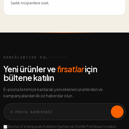
Sadık müşterilere özel.
00
BAĞLANTIDA KAL
Yeni ürünler ve
fırsatlar
için
bültene katılın
E-posta listemize katılarak yeni eklenen ürünlerden ve
kampanyalardan ilk siz haberdar olun.
Abone ol'a tıklayarak Kullanım Şartları ve Gizlilik Politikası'nı kabul