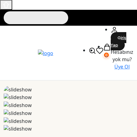
Giriş
Yap
Hesabınız
0
yok mu?
Üye Ol
Maslak Outlet