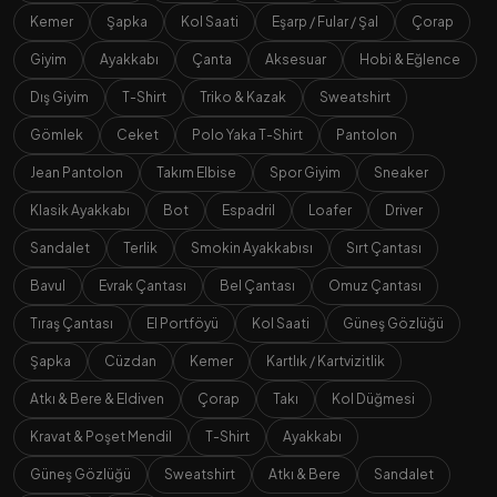
Kemer
Şapka
Kol Saati
Eşarp / Fular / Şal
Çorap
Giyim
Ayakkabı
Çanta
Aksesuar
Hobi & Eğlence
Dış Giyim
T-Shirt
Triko & Kazak
Sweatshirt
Gömlek
Ceket
Polo Yaka T-Shirt
Pantolon
Jean Pantolon
Takım Elbise
Spor Giyim
Sneaker
Klasik Ayakkabı
Bot
Espadril
Loafer
Driver
Sandalet
Terlik
Smokin Ayakkabısı
Sırt Çantası
Bavul
Evrak Çantası
Bel Çantası
Omuz Çantası
Tıraş Çantası
El Portföyü
Kol Saati
Güneş Gözlüğü
Şapka
Cüzdan
Kemer
Kartlık / Kartvizitlik
Atkı & Bere & Eldiven
Çorap
Takı
Kol Düğmesi
Kravat & Poşet Mendil
T-Shirt
Ayakkabı
Güneş Gözlüğü
Sweatshirt
Atkı & Bere
Sandalet