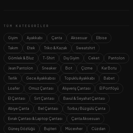
TÜM KATEGORILER
Giyim
Ayakkabı
Çanta
Aksesuar
Elbise
Takım
Etek
Triko & Kazak
Sweatshirt
Gömlek & Bluz
T-Shirt
Dış Giyim
Ceket
Pantolon
Jean Pantolon
Sneaker
Bot
Çizme
Kar Botu
Terlik
Gece Ayakkabısı
Topuklu Ayakkabı
Babet
Loafer
Omuz Çantası
Alışveriş Çantası
El Portföyü
El Çantası
Sırt Çantası
Bavul & Seyahat Çantası
Abiye Çanta
Bel Çantası
Torba / Büzgülü Çanta
Evrak Çantası & Laptop Çantası
Çanta Aksesuarı
Güneş Gözlüğü
Bujiteri
Mücevher
Cüzdan