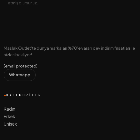
etmiş olursunuz.
Maslak Outlet'te dünya markaları %70'e varan dev indirim fırsatları ile
sizleri bekliyor!
[email protected]
Whatsapp
KATEGORILER
Kadın
Erkek
Unisex