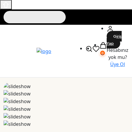
Giriş
Yap
Hesabınız
0
yok mu?
Üye Ol
Maslak Outlet