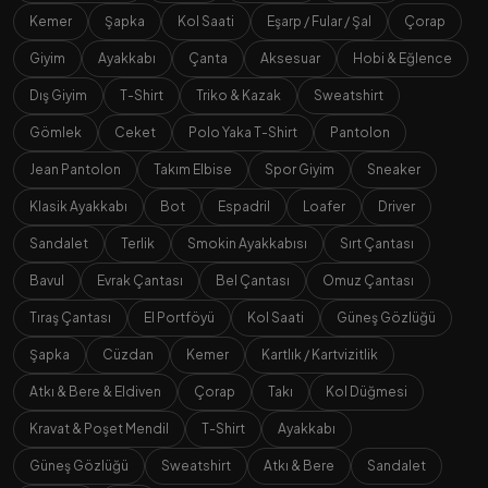
Kemer
Şapka
Kol Saati
Eşarp / Fular / Şal
Çorap
Giyim
Ayakkabı
Çanta
Aksesuar
Hobi & Eğlence
Dış Giyim
T-Shirt
Triko & Kazak
Sweatshirt
Gömlek
Ceket
Polo Yaka T-Shirt
Pantolon
Jean Pantolon
Takım Elbise
Spor Giyim
Sneaker
Klasik Ayakkabı
Bot
Espadril
Loafer
Driver
Sandalet
Terlik
Smokin Ayakkabısı
Sırt Çantası
Bavul
Evrak Çantası
Bel Çantası
Omuz Çantası
Tıraş Çantası
El Portföyü
Kol Saati
Güneş Gözlüğü
Şapka
Cüzdan
Kemer
Kartlık / Kartvizitlik
Atkı & Bere & Eldiven
Çorap
Takı
Kol Düğmesi
Kravat & Poşet Mendil
T-Shirt
Ayakkabı
Güneş Gözlüğü
Sweatshirt
Atkı & Bere
Sandalet