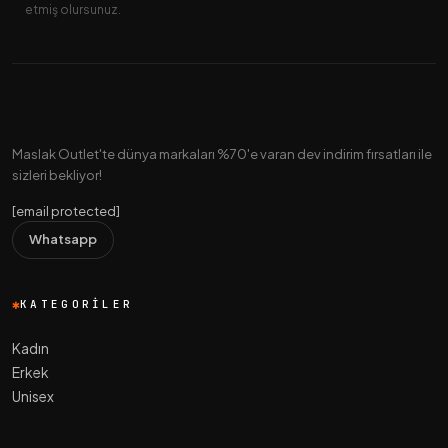
etmiş olursunuz.
Maslak Outlet'te dünya markaları %70'e varan dev indirim fırsatları ile
sizleri bekliyor!
[email protected]
Whatsapp
KATEGORILER
Kadın
Erkek
Unisex