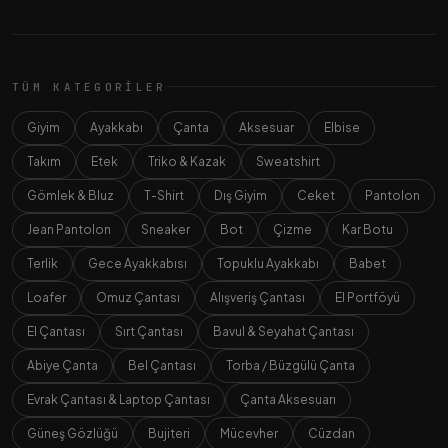
TÜM KATEGORILER
Giyim
Ayakkabı
Çanta
Aksesuar
Elbise
Takım
Etek
Triko & Kazak
Sweatshirt
Gömlek & Bluz
T-Shirt
Dış Giyim
Ceket
Pantolon
Jean Pantolon
Sneaker
Bot
Çizme
Kar Botu
Terlik
Gece Ayakkabısı
Topuklu Ayakkabı
Babet
Loafer
Omuz Çantası
Alışveriş Çantası
El Portföyü
El Çantası
Sırt Çantası
Bavul & Seyahat Çantası
Abiye Çanta
Bel Çantası
Torba / Büzgülü Çanta
Evrak Çantası & Laptop Çantası
Çanta Aksesuarı
Güneş Gözlüğü
Bujiteri
Mücevher
Cüzdan