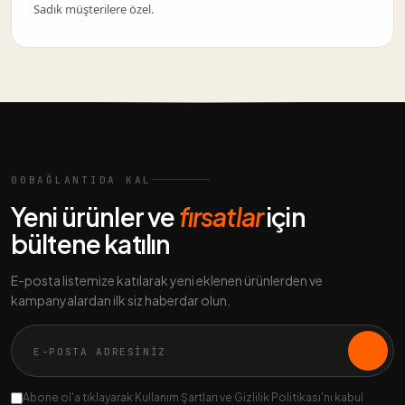
Sadık müşterilere özel.
00
BAĞLANTIDA KAL
Yeni ürünler ve
fırsatlar
için
bültene katılın
E-posta listemize katılarak yeni eklenen ürünlerden ve
kampanyalardan ilk siz haberdar olun.
Abone ol'a tıklayarak Kullanım Şartları ve Gizlilik Politikası'nı kabul