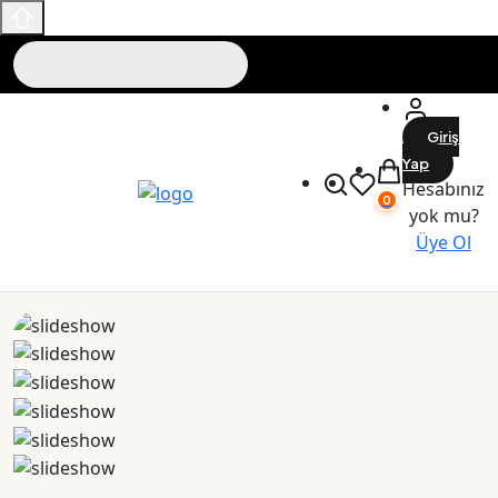
Giriş
Yap
Hesabınız
0
yok mu?
Üye Ol
Maslak Outlet