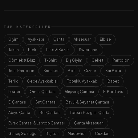
TÜM KATEGORILER
Giyim
Ayakkabı
Çanta
Aksesuar
Elbise
Takım
Etek
Triko & Kazak
Sweatshirt
Gömlek & Bluz
T-Shirt
Dış Giyim
Ceket
Pantolon
Jean Pantolon
Sneaker
Bot
Çizme
Kar Botu
Terlik
Gece Ayakkabısı
Topuklu Ayakkabı
Babet
Loafer
Omuz Çantası
Alışveriş Çantası
El Portföyü
El Çantası
Sırt Çantası
Bavul & Seyahat Çantası
Abiye Çanta
Bel Çantası
Torba / Büzgülü Çanta
Evrak Çantası & Laptop Çantası
Çanta Aksesuarı
Güneş Gözlüğü
Bujiteri
Mücevher
Cüzdan