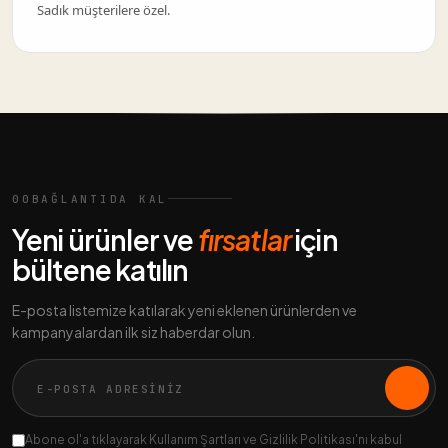
Sadık müşterilere özel.
00
BAĞLANTIDA KAL
Yeni ürünler ve
fırsatlar
için
bültene katılın
E-posta listemize katılarak yeni eklenen ürünlerden ve
kampanyalardan ilk siz haberdar olun.
Abone ol'a tıklayarak Kullanım Şartları ve Gizlilik Politikası'nı kabul