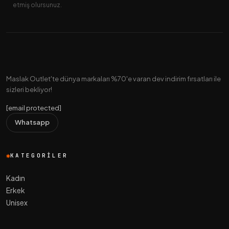
etmiş olursunuz.
Maslak Outlet'te dünya markaları %70'e varan dev indirim fırsatları ile
sizleri bekliyor!
[email protected]
Whatsapp
KATEGORILER
Kadın
Erkek
Unisex