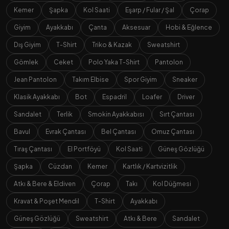
Kemer
Şapka
Kol Saati
Eşarp / Fular / Şal
Çorap
Giyim
Ayakkabı
Çanta
Aksesuar
Hobi & Eğlence
Dış Giyim
T-Shirt
Triko & Kazak
Sweatshirt
Gömlek
Ceket
Polo Yaka T-Shirt
Pantolon
Jean Pantolon
Takım Elbise
Spor Giyim
Sneaker
Klasik Ayakkabı
Bot
Espadril
Loafer
Driver
Sandalet
Terlik
Smokin Ayakkabısı
Sırt Çantası
Bavul
Evrak Çantası
Bel Çantası
Omuz Çantası
Tıraş Çantası
El Portföyü
Kol Saati
Güneş Gözlüğü
Şapka
Cüzdan
Kemer
Kartlık / Kartvizitlik
Atkı & Bere & Eldiven
Çorap
Takı
Kol Düğmesi
Kravat & Poşet Mendil
T-Shirt
Ayakkabı
Güneş Gözlüğü
Sweatshirt
Atkı & Bere
Sandalet