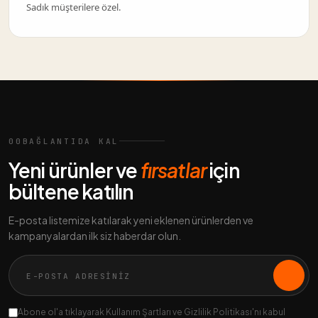
Sadık müşterilere özel.
00
BAĞLANTIDA KAL
Yeni ürünler ve
fırsatlar
için
bültene katılın
E-posta listemize katılarak yeni eklenen ürünlerden ve
kampanyalardan ilk siz haberdar olun.
Abone ol'a tıklayarak Kullanım Şartları ve Gizlilik Politikası'nı kabul