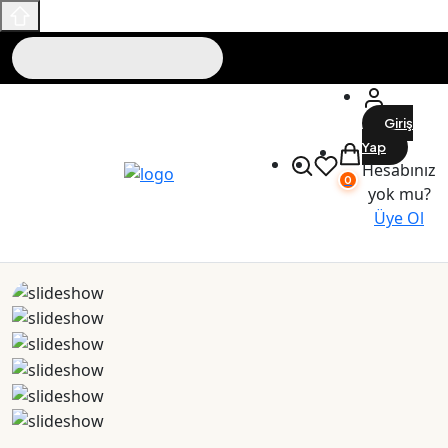
Giriş
Yap
Hesabınız
0
yok mu?
Üye Ol
Maslak Outlet