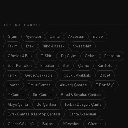
TÜM KATEGORILER
Giyim
Ayakkabı
Çanta
Aksesuar
Elbise
Takım
Etek
Triko & Kazak
Sweatshirt
Gömlek & Bluz
T-Shirt
Dış Giyim
Ceket
Pantolon
Jean Pantolon
Sneaker
Bot
Çizme
Kar Botu
Terlik
Gece Ayakkabısı
Topuklu Ayakkabı
Babet
Loafer
Omuz Çantası
Alışveriş Çantası
El Portföyü
El Çantası
Sırt Çantası
Bavul & Seyahat Çantası
Abiye Çanta
Bel Çantası
Torba / Büzgülü Çanta
Evrak Çantası & Laptop Çantası
Çanta Aksesuarı
Güneş Gözlüğü
Bujiteri
Mücevher
Cüzdan