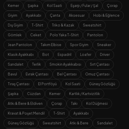
Kemer
Şapka
Kol Saati
Eşarp / Fular / Şal
Çorap
Giyim
Ayakkabı
Çanta
Aksesuar
Hobi & Eğlence
Dış Giyim
T-Shirt
Triko & Kazak
Sweatshirt
Gömlek
Ceket
Polo Yaka T-Shirt
Pantolon
Jean Pantolon
Takım Elbise
Spor Giyim
Sneaker
Klasik Ayakkabı
Bot
Espadril
Loafer
Driver
Sandalet
Terlik
Smokin Ayakkabısı
Sırt Çantası
Bavul
Evrak Çantası
Bel Çantası
Omuz Çantası
Tıraş Çantası
El Portföyü
Kol Saati
Güneş Gözlüğü
Şapka
Cüzdan
Kemer
Kartlık / Kartvizitlik
Atkı & Bere & Eldiven
Çorap
Takı
Kol Düğmesi
Kravat & Poşet Mendil
T-Shirt
Ayakkabı
Güneş Gözlüğü
Sweatshirt
Atkı & Bere
Sandalet