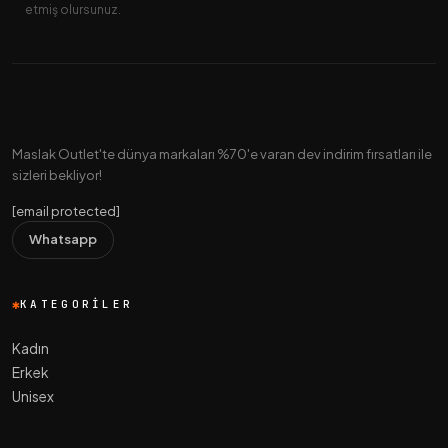
etmiş olursunuz.
Maslak Outlet'te dünya markaları %70'e varan dev indirim fırsatları ile
sizleri bekliyor!
[email protected]
Whatsapp
KATEGORILER
Kadın
Erkek
Unisex