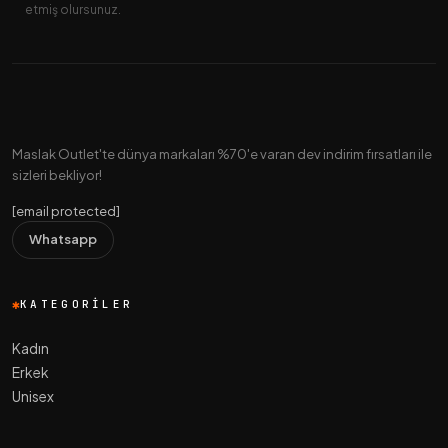
etmiş olursunuz.
Maslak Outlet'te dünya markaları %70'e varan dev indirim fırsatları ile
sizleri bekliyor!
[email protected]
Whatsapp
KATEGORILER
Kadın
Erkek
Unisex