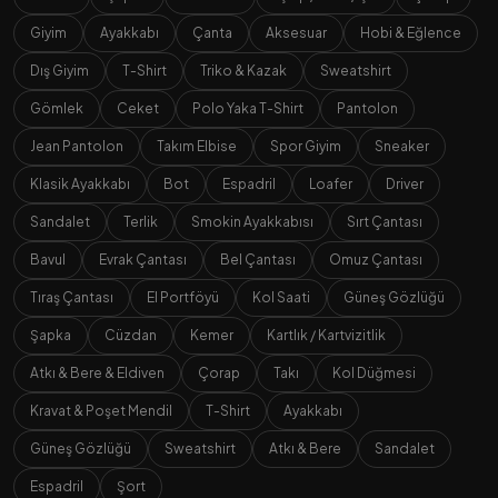
Giyim
Ayakkabı
Çanta
Aksesuar
Hobi & Eğlence
Dış Giyim
T-Shirt
Triko & Kazak
Sweatshirt
Gömlek
Ceket
Polo Yaka T-Shirt
Pantolon
Jean Pantolon
Takım Elbise
Spor Giyim
Sneaker
Klasik Ayakkabı
Bot
Espadril
Loafer
Driver
Sandalet
Terlik
Smokin Ayakkabısı
Sırt Çantası
Bavul
Evrak Çantası
Bel Çantası
Omuz Çantası
Tıraş Çantası
El Portföyü
Kol Saati
Güneş Gözlüğü
Şapka
Cüzdan
Kemer
Kartlık / Kartvizitlik
Atkı & Bere & Eldiven
Çorap
Takı
Kol Düğmesi
Kravat & Poşet Mendil
T-Shirt
Ayakkabı
Güneş Gözlüğü
Sweatshirt
Atkı & Bere
Sandalet
Espadril
Şort