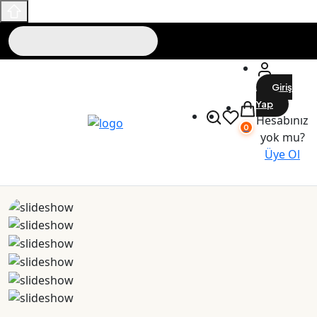
Giriş
Yap
Hesabınız
0
yok mu?
Üye Ol
Maslak Outlet