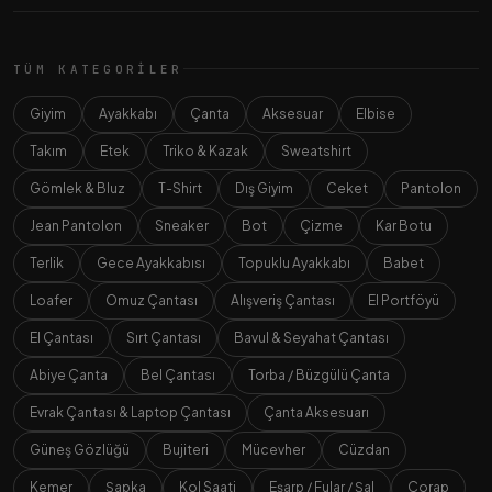
TÜM KATEGORILER
Giyim
Ayakkabı
Çanta
Aksesuar
Elbise
Takım
Etek
Triko & Kazak
Sweatshirt
Gömlek & Bluz
T-Shirt
Dış Giyim
Ceket
Pantolon
Jean Pantolon
Sneaker
Bot
Çizme
Kar Botu
Terlik
Gece Ayakkabısı
Topuklu Ayakkabı
Babet
Loafer
Omuz Çantası
Alışveriş Çantası
El Portföyü
El Çantası
Sırt Çantası
Bavul & Seyahat Çantası
Abiye Çanta
Bel Çantası
Torba / Büzgülü Çanta
Evrak Çantası & Laptop Çantası
Çanta Aksesuarı
Güneş Gözlüğü
Bujiteri
Mücevher
Cüzdan
Kemer
Şapka
Kol Saati
Eşarp / Fular / Şal
Çorap