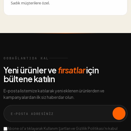
Sadık müşterilere özel.
00
BAĞLANTIDA KAL
Yeni ürünler ve
fırsatlar
için
bültene katılın
E-posta listemize katılarak yeni eklenen ürünlerden ve
kampanyalardan ilk siz haberdar olun.
Abone ol'a tıklayarak Kullanım Şartları ve Gizlilik Politikası'nı kabul