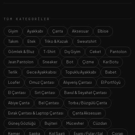
TÜM KATEGORILER
Giyim
Ayakkabı
Çanta
Aksesuar
Elbise
Takım
Etek
Triko & Kazak
Sweatshirt
Gömlek & Bluz
T-Shirt
Dış Giyim
Ceket
Pantolon
Jean Pantolon
Sneaker
Bot
Çizme
Kar Botu
Terlik
Gece Ayakkabısı
Topuklu Ayakkabı
Babet
Loafer
Omuz Çantası
Alışveriş Çantası
El Portföyü
El Çantası
Sırt Çantası
Bavul & Seyahat Çantası
Abiye Çanta
Bel Çantası
Torba / Büzgülü Çanta
Evrak Çantası & Laptop Çantası
Çanta Aksesuarı
Güneş Gözlüğü
Bujiteri
Mücevher
Cüzdan
Kemer
Şapka
Kol Saati
Eşarp / Fular / Şal
Çorap