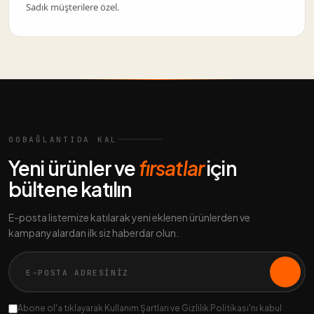
Sadık müşterilere özel.
00
BAĞLANTIDA KAL
Yeni ürünler ve
fırsatlar
için
bültene katılın
E-posta listemize katılarak yeni eklenen ürünlerden ve
kampanyalardan ilk siz haberdar olun.
Abone ol'a tıklayarak Kullanım Şartları ve Gizlilik Politikası'nı kabul