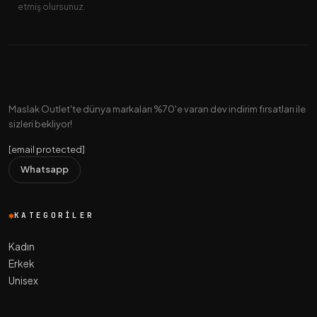
etmiş olursunuz.
Maslak Outlet'te dünya markaları %70'e varan dev indirim fırsatları ile
sizleri bekliyor!
[email protected]
Whatsapp
KATEGORILER
Kadın
Erkek
Unisex