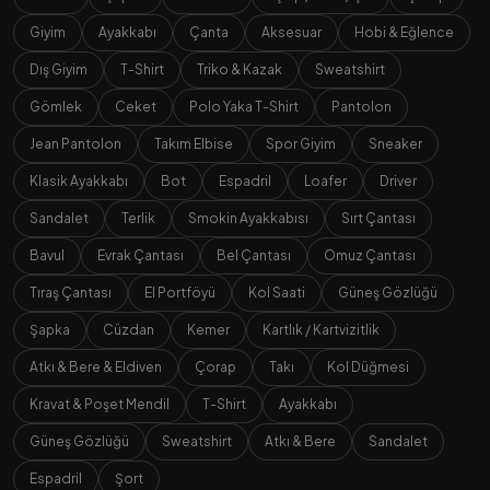
Giyim
Ayakkabı
Çanta
Aksesuar
Hobi & Eğlence
Dış Giyim
T-Shirt
Triko & Kazak
Sweatshirt
Gömlek
Ceket
Polo Yaka T-Shirt
Pantolon
Jean Pantolon
Takım Elbise
Spor Giyim
Sneaker
Klasik Ayakkabı
Bot
Espadril
Loafer
Driver
Sandalet
Terlik
Smokin Ayakkabısı
Sırt Çantası
Bavul
Evrak Çantası
Bel Çantası
Omuz Çantası
Tıraş Çantası
El Portföyü
Kol Saati
Güneş Gözlüğü
Şapka
Cüzdan
Kemer
Kartlık / Kartvizitlik
Atkı & Bere & Eldiven
Çorap
Takı
Kol Düğmesi
Kravat & Poşet Mendil
T-Shirt
Ayakkabı
Güneş Gözlüğü
Sweatshirt
Atkı & Bere
Sandalet
Espadril
Şort