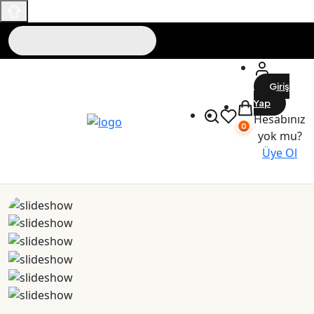
Giriş
Yap
Hesabınız
0
yok mu?
Üye Ol
Maslak Outlet