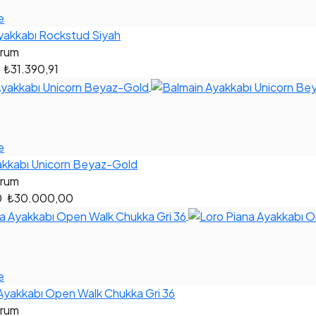
e
yakkabı Rockstud Siyah
orum
0
₺31.390,91
e
akkabı Unicorn Beyaz-Gold
orum
0
₺30.000,00
e
Ayakkabı Open Walk Chukka Gri 36
orum