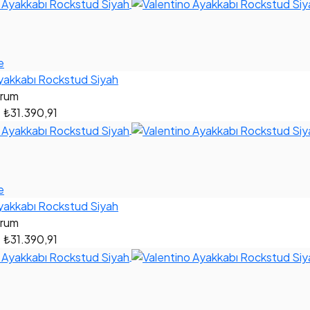
e
yakkabı Rockstud Siyah
orum
0
₺31.390,91
e
yakkabı Rockstud Siyah
orum
0
₺31.390,91