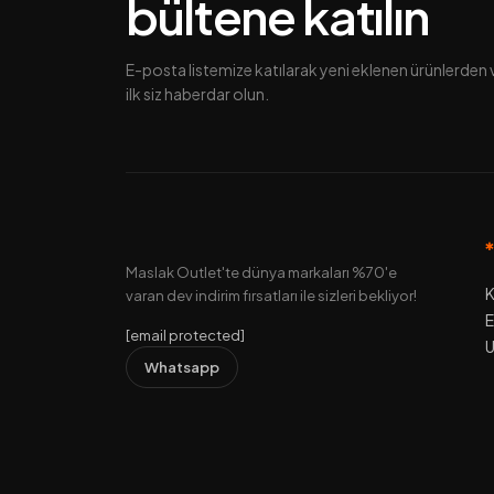
bültene katılın
E-posta listemize katılarak yeni eklenen ürünlerde
ilk siz haberdar olun.
Maslak Outlet'te dünya markaları %70'e
K
varan dev indirim fırsatları ile sizleri bekliyor!
E
[email protected]
U
Whatsapp