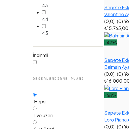
43
Sepete Ekl
Valentino A
44
(0,0)
(0) Y
₺15.765,0
45
-47%
İndirimli
Sepete Ekl
Balmain Ay
(0,0)
(0) Y
DEĞERLENDIRME PUANI
₺16.000,0
-68%
Hepsi
Sepete Ekl
1 ve üzeri
Loro Piana 
(0,0)
(0) Y