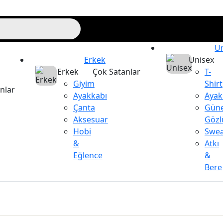
U
Erkek
Unisex
Erkek
Çok Satanlar
T-
Giyim
Shirt
nlar
Ayakkabı
Ayak
Çanta
Gün
Aksesuar
Gözl
Hobi
Swea
&
Atkı
Eğlence
&
Bere