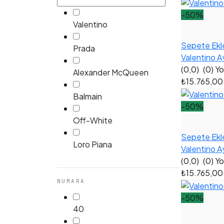
-50%
Valentino
Sepete Ekl
Prada
Valentino A
(0,0)
(0) Y
Alexander McQueen
₺15.765,0
Balmain
-50%
Off-White
Sepete Ekl
Loro Piana
Valentino A
(0,0)
(0) Y
₺15.765,0
NUMARA
-50%
40