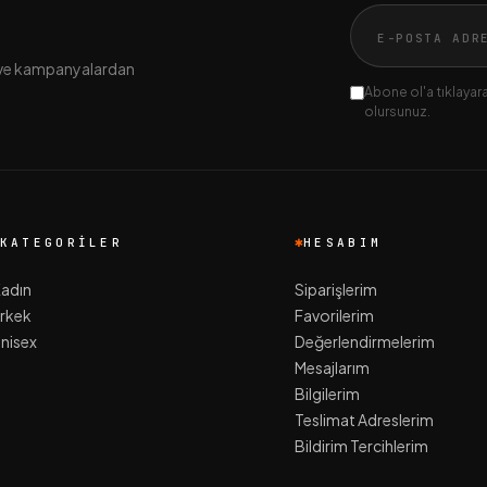
n ve kampanyalardan
Abone ol'a tıklayarak
olursunuz.
KATEGORILER
HESABIM
adın
Siparişlerim
rkek
Favorilerim
nisex
Değerlendirmelerim
Mesajlarım
Bilgilerim
Teslimat Adreslerim
Bildirim Tercihlerim