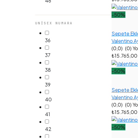
46
-50%
UNISEX NUMARA
Sepete Ekl
36
Valentino A
(0,0)
(0) Y
37
₺15.765,0
38
-50%
39
Sepete Ekl
Valentino A
40
(0,0)
(0) Y
₺15.765,0
41
-50%
42