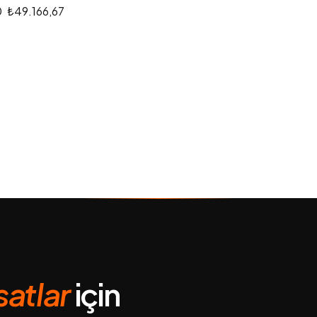
0
₺49.166,67
rsatlar
için