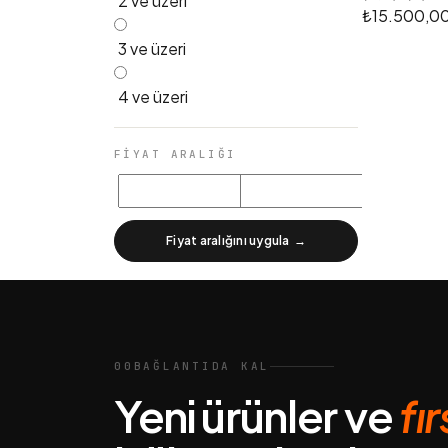
2 ve üzeri
₺15.500,0
3 ve üzeri
4 ve üzeri
FIYAT ARALIĞI
Fiyat aralığını uygula
→
00
BAĞLANTIDA KAL
Yeni ürünler ve
fı