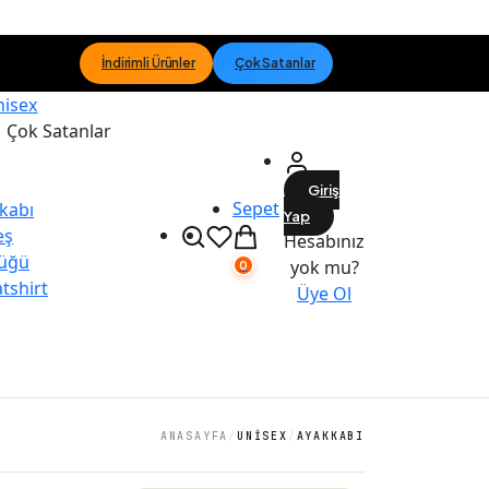
İndirimli Ürünler
Çok Satanlar
nisex
Çok Satanlar
Giriş
Sepet
kabı
Yap
eş
Hesabınız
üğü
yok mu?
0
tshirt
Üye Ol
ANASAYFA
/
UNISEX
/
AYAKKABI