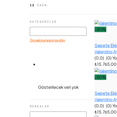
12
ÜRÜN
KATEGORILER
-50%
Önceki kategoriye dön
Sepete Ekl
Valentino A
(0,0)
(0) Y
₺15.765,0
-50%
Gösterilecek veri yok
Sepete Ekl
Valentino A
(0,0)
(0) Y
MARKALAR
₺15.765,0