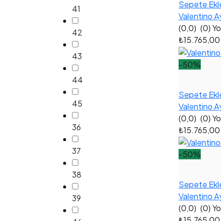
Sepete Ekl
41
Valentino A
(0,0)
(0) Y
42
₺15.765,0
43
-50%
44
Sepete Ekl
45
Valentino A
(0,0)
(0) Y
36
₺15.765,0
37
-50%
38
Sepete Ekl
Valentino A
39
(0,0)
(0) Y
₺15.765,0