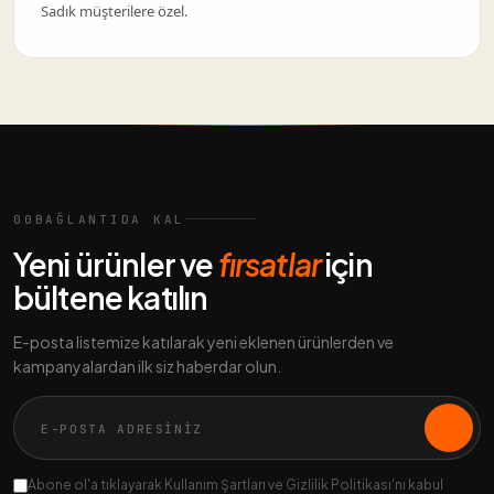
Sadık müşterilere özel.
00
BAĞLANTIDA KAL
Yeni ürünler ve
fırsatlar
için
bültene katılın
E-posta listemize katılarak yeni eklenen ürünlerden ve
kampanyalardan ilk siz haberdar olun.
Abone ol'a tıklayarak Kullanım Şartları ve Gizlilik Politikası'nı kabul