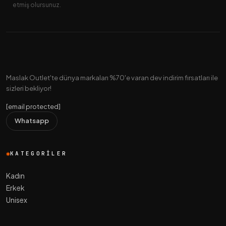
etmiş olursunuz.
Maslak Outlet'te dünya markaları %70'e varan dev indirim fırsatları ile
sizleri bekliyor!
[email protected]
Whatsapp
KATEGORILER
Kadın
Erkek
Unisex