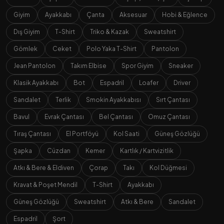
Giyim
Ayakkabı
Çanta
Aksesuar
Hobi & Eğlence
Dış Giyim
T-Shirt
Triko & Kazak
Sweatshirt
Gömlek
Ceket
Polo Yaka T-Shirt
Pantolon
Jean Pantolon
Takım Elbise
Spor Giyim
Sneaker
Klasik Ayakkabı
Bot
Espadril
Loafer
Driver
Sandalet
Terlik
Smokin Ayakkabısı
Sırt Çantası
Bavul
Evrak Çantası
Bel Çantası
Omuz Çantası
Tıraş Çantası
El Portföyü
Kol Saati
Güneş Gözlüğü
Şapka
Cüzdan
Kemer
Kartlık / Kartvizitlik
Atkı & Bere & Eldiven
Çorap
Takı
Kol Düğmesi
Kravat & Poşet Mendil
T-Shirt
Ayakkabı
Güneş Gözlüğü
Sweatshirt
Atkı & Bere
Sandalet
Espadril
Şort