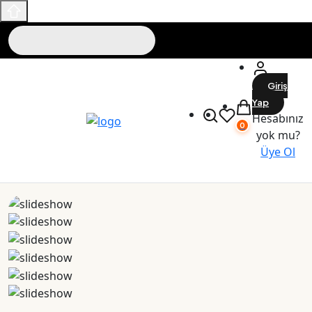
Giriş
Yap
Hesabınız
0
yok mu?
Üye Ol
Maslak Outlet