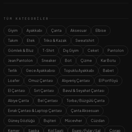
TÜM KATEGORILER
Giyim
Ayakkabı
Çanta
Aksesuar
Elbise
Takım
Etek
Triko & Kazak
Sweatshirt
Gömlek & Bluz
T-Shirt
Dış Giyim
Ceket
Pantolon
Jean Pantolon
Sneaker
Bot
Çizme
Kar Botu
Terlik
Gece Ayakkabısı
Topuklu Ayakkabı
Babet
Loafer
Omuz Çantası
Alışveriş Çantası
El Portföyü
El Çantası
Sırt Çantası
Bavul & Seyahat Çantası
Abiye Çanta
Bel Çantası
Torba / Büzgülü Çanta
Evrak Çantası & Laptop Çantası
Çanta Aksesuarı
Güneş Gözlüğü
Bujiteri
Mücevher
Cüzdan
Kemer
Şapka
Kol Saati
Eşarp / Fular / Şal
Çorap